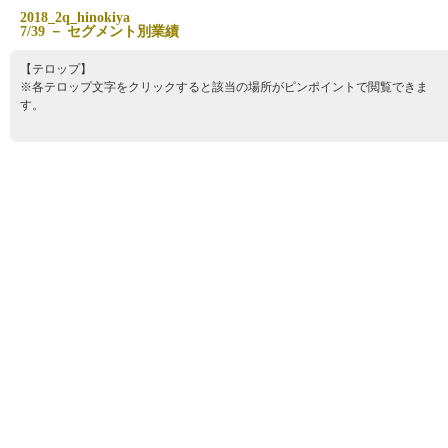
2
0
1
8
_
2
q
_
h
i
n
o
k
i
y
a
7
/
3
9
－
セ
グ
メ
ン
ト
別
業
績
【テロップ】
※各テロップ文字をクリックすると該当の場所がピンポイントで閲覧できま
す。