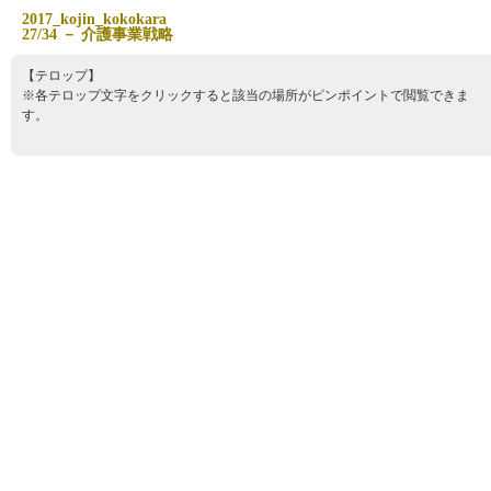
2
0
1
7
_
k
o
j
i
n
_
k
o
k
o
k
a
r
a
2
7
/
3
4
－
介
護
事
業
戦
略
【テロップ】
※各テロップ文字をクリックすると該当の場所がピンポイントで閲覧できま
す。