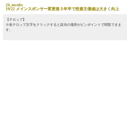
2
4
_
m
c
u
b
s
1
9
/
2
2
メ
イ
ン
ス
ポ
ン
サ
ー
変
更
後
３
年
半
で
投
資
主
価
値
は
大
き
く
向
上
【テロップ】
※各テロップ文字をクリックすると該当の場所がピンポイントで閲覧できま
す。