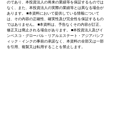
の
で
あ
り
、
本
投
資
法
人
の
将
来
の
業
績
等
を
保
証
す
る
も
の
で
は
な
く
、
ま
た
、
本
投
資
法
人
の
実
際
の
業
績
等
と
は
異
な
る
場
合
が
あ
り
ま
す
。
■
本
資
料
に
お
い
て
提
供
し
て
い
る
情
報
に
つ
い
て
は
、
そ
の
内
容
の
正
確
性
、
確
実
性
及
び
完
全
性
を
保
証
す
る
も
の
で
は
あ
り
ま
せ
ん
。
■
本
資
料
は
、
予
告
な
く
そ
の
内
容
が
訂
正
、
修
正
又
は
廃
止
さ
れ
る
場
合
が
あ
り
ま
す
。
■
本
投
資
法
人
及
び
イ
ン
ベ
ス
コ
・
グ
ロ
ー
バ
ル
・
リ
ア
ル
エ
ス
テ
ー
ト
・
ア
ジ
ア
パ
シ
フ
ィ
ッ
ク
・
イ
ン
ク
の
事
前
の
承
諾
な
く
、
本
資
料
の
全
部
又
は
一
部
を
引
用
、
複
製
又
は
転
用
す
る
こ
と
を
禁
止
し
ま
す
。