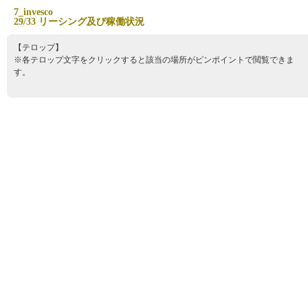
7
_
i
n
v
e
s
c
o
2
9
/
3
3
リ
ー
シ
ン
グ
及
び
稼
働
状
況
【テロップ】
※各テロップ文字をクリックすると該当の場所がピンポイントで閲覧できま
す。