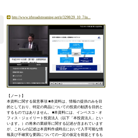
http://www.irbroadstreaming.net/ir/3298/29_10_7/in...
【ノート】
本
資
料
に
関
す
る
留
意
事
項
■
本
資
料
は
、
情
報
の
提
供
の
み
を
目
的
と
し
て
お
り
、
特
定
の
商
品
に
つ
い
て
の
投
資
の
勧
誘
を
目
的
と
す
る
も
の
で
は
あ
り
ま
せ
ん
。
■
本
資
料
に
は
、
イ
ン
ベ
ス
コ
・
オ
フ
ィ
ス
・
ジ
ェ
イ
リ
ー
ト
投
資
法
人
（
以
下
「
本
投
資
法
人
」
と
い
い
ま
す
。
）
の
将
来
の
業
績
等
に
関
す
る
記
述
が
含
ま
れ
て
い
ま
す
が
、
こ
れ
ら
の
記
述
は
本
資
料
作
成
時
点
に
お
い
て
入
手
可
能
な
情
報
及
び
不
確
実
な
要
因
に
つ
い
て
の
一
定
の
仮
定
を
前
提
と
す
る
も