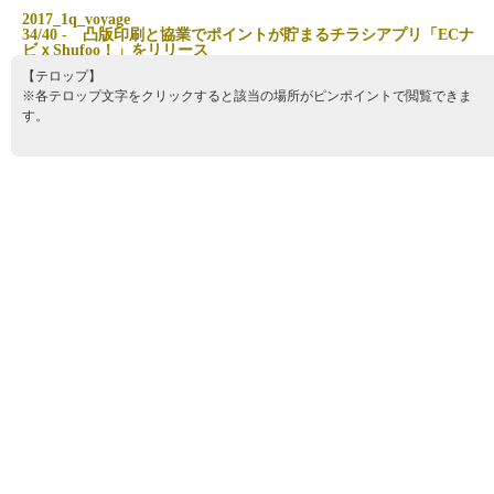
2
0
1
7
_
1
q
_
v
o
y
a
g
e
3
4
/
4
0
-
凸
版
印
刷
と
協
業
で
ポ
イ
ン
ト
が
貯
ま
る
チ
ラ
シ
ア
プ
リ
「
E
C
ナ
ビ
ｘ
S
h
u
f
o
o
！
」
を
リ
リ
ー
ス
【テロップ】
※各テロップ文字をクリックすると該当の場所がピンポイントで閲覧できま
す。