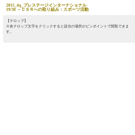
2
0
1
5
_
4
q
_
プ
レ
ス
テ
ー
ジ
イ
ン
タ
ー
ナ
シ
ョ
ナ
ル
1
9
/
3
8
－
Ｃ
Ｓ
Ｒ
へ
の
取
り
組
み
：
ス
ポ
ー
ツ
活
動
【テロップ】
※各テロップ文字をクリックすると該当の場所がピンポイントで閲覧できま
す。