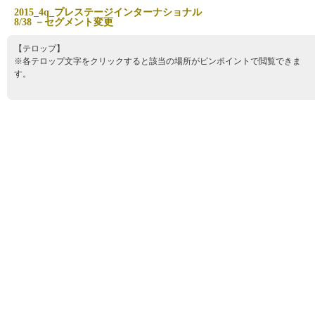
2
0
1
5
_
4
q
_
プ
レ
ス
テ
ー
ジ
イ
ン
タ
ー
ナ
シ
ョ
ナ
ル
8
/
3
8
－
セ
グ
メ
ン
ト
変
更
【テロップ】
※各テロップ文字をクリックすると該当の場所がピンポイントで閲覧できま
す。