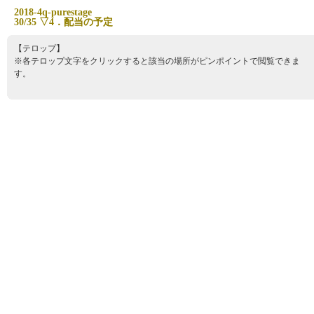
2
0
1
8
-
4
q
-
p
u
r
e
s
t
a
g
e
3
0
/
3
5
▽
4
．
配
当
の
予
定
【テロップ】
※各テロップ文字をクリックすると該当の場所がピンポイントで閲覧できま
す。