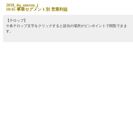
2
0
1
8
_
4
q
_
o
m
r
o
n
_
j
1
0
/
4
5
事
業
セ
グ
メ
ン
ト
別
営
業
利
益
【テロップ】
※各テロップ文字をクリックすると該当の場所がピンポイントで閲覧できま
す。