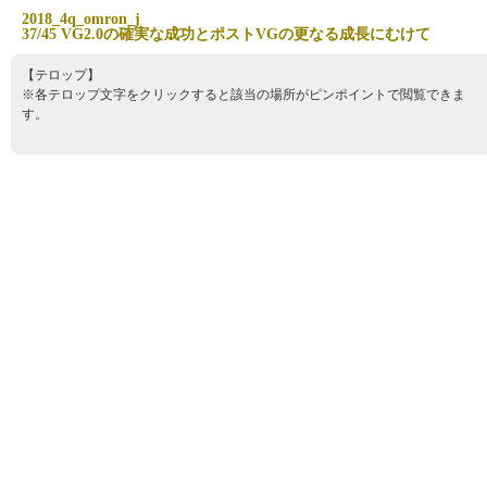
2
0
1
8
_
4
q
_
o
m
r
o
n
_
j
3
7
/
4
5
V
G
2
.
0
の
確
実
な
成
功
と
ポ
ス
ト
V
G
の
更
な
る
成
長
に
む
け
て
【テロップ】
※各テロップ文字をクリックすると該当の場所がピンポイントで閲覧できま
す。