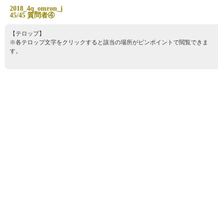
2
0
1
8
_
4
q
_
o
m
r
o
n
_
j
4
5
/
4
5
質
問
者
④
【テロップ】
※各テロップ文字をクリックすると該当の場所がピンポイントで閲覧できま
す。