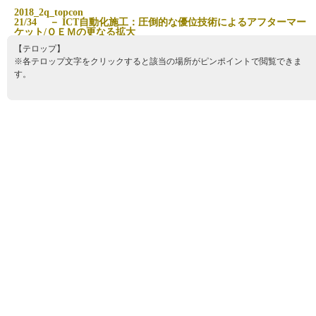
2
0
1
8
_
2
q
_
t
o
p
c
o
n
2
1
/
3
4
－
I
C
T
自
動
化
施
工
：
圧
倒
的
な
優
位
技
術
に
よ
る
ア
フ
タ
ー
マ
ー
ケ
ッ
ト
/
Ｏ
Ｅ
Ｍ
の
更
な
る
拡
大
【テロップ】
※各テロップ文字をクリックすると該当の場所がピンポイントで閲覧できま
す。