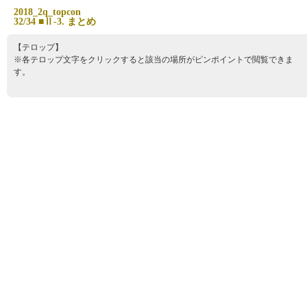
2
0
1
8
_
2
q
_
t
o
p
c
o
n
3
2
/
3
4
■
Ⅱ
-
3
.
ま
と
め
【テロップ】
※各テロップ文字をクリックすると該当の場所がピンポイントで閲覧できま
す。