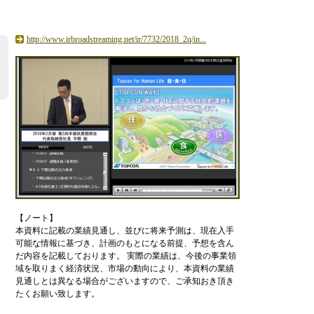
http://www.irbroadstreaming.net/ir/7732/2018_2q/in...
【ノート】
本
資
料
に
記
載
の
業
績
見
通
し
、
並
び
に
将
来
予
測
は
、
現
在
入
手
可
能
な
情
報
に
基
づ
き
、
計
画
の
も
と
に
な
る
前
提
、
予
想
を
含
ん
だ
内
容
を
記
載
し
て
お
り
ま
す
。
実
際
の
業
績
は
、
今
後
の
事
業
領
域
を
取
り
ま
く
経
済
状
況
、
市
場
の
動
向
に
よ
り
、
本
資
料
の
業
績
見
通
し
と
は
異
な
る
場
合
が
ご
ざ
い
ま
す
の
で
、
ご
承
知
お
き
頂
き
た
く
お
願
い
致
し
ま
す
。