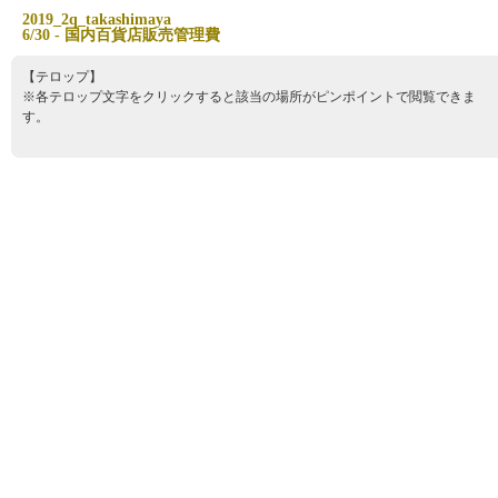
2
0
1
9
_
2
q
_
t
a
k
a
s
h
i
m
a
y
a
6
/
3
0
-
国
内
百
貨
店
販
売
管
理
費
【テロップ】
※各テロップ文字をクリックすると該当の場所がピンポイントで閲覧できま
す。