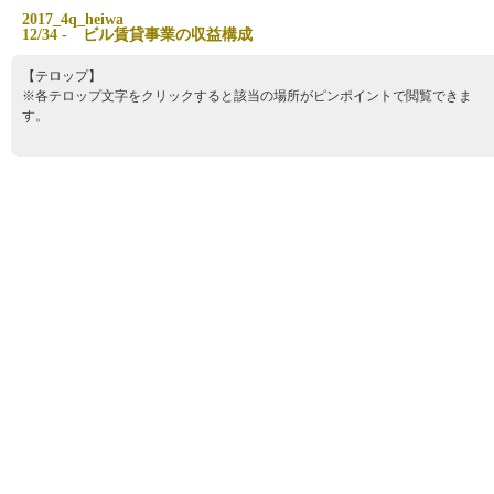
2
0
1
7
_
4
q
_
h
e
i
w
a
1
2
/
3
4
-
ビ
ル
賃
貸
事
業
の
収
益
構
成
【テロップ】
※各テロップ文字をクリックすると該当の場所がピンポイントで閲覧できま
す。