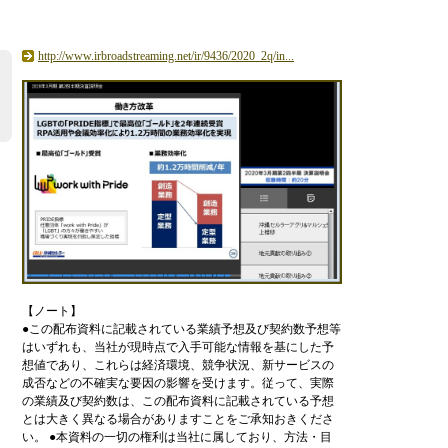
http://www.irbroadstreaming.net/ir/9436/2020_2q/in...
【ノート】
●
こ
の
配
布
資
料
に
記
載
さ
れ
て
い
る
業
績
予
想
及
び
契
約
数
予
想
等
は
い
ず
れ
も
、
当
社
が
現
時
点
で
入
手
可
能
な
情
報
を
基
に
し
た
予
想
値
で
あ
り
、
こ
れ
ら
は
経
済
環
境
、
競
争
状
況
、
新
サ
ー
ビ
ス
の
成
否
な
ど
の
不
確
実
な
要
因
の
影
響
を
受
け
ま
す
。
従
っ
て
、
実
際
の
業
績
及
び
契
約
数
は
、
こ
の
配
布
資
料
に
記
載
さ
れ
て
い
る
予
想
と
は
大
き
く
異
な
る
場
合
が
あ
り
ま
す
こ
と
を
ご
承
知
お
き
く
だ
さ
い
。
●
本
資
料
の
一
切
の
権
利
は
当
社
に
属
し
て
お
り
、
方
法
・
目