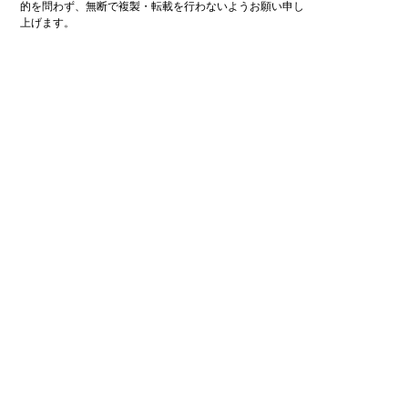
的
を
問
わ
ず
、
無
断
で
複
製
・
転
載
を
行
わ
な
い
よ
う
お
願
い
申
し
上
げ
ま
す
。