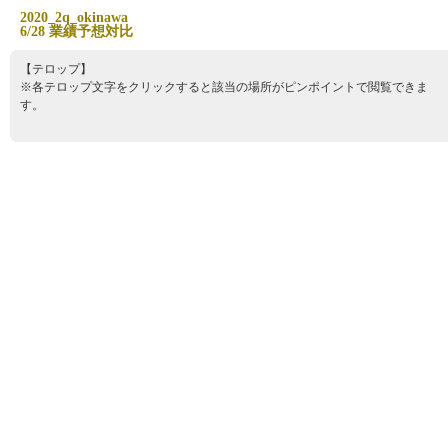
2
0
2
0
_
2
q
_
o
k
i
n
a
w
a
6
/
2
8
業
績
予
想
対
比
【テロップ】
※各テロップ文字をクリックすると該当の場所がピンポイントで閲覧できま
す。