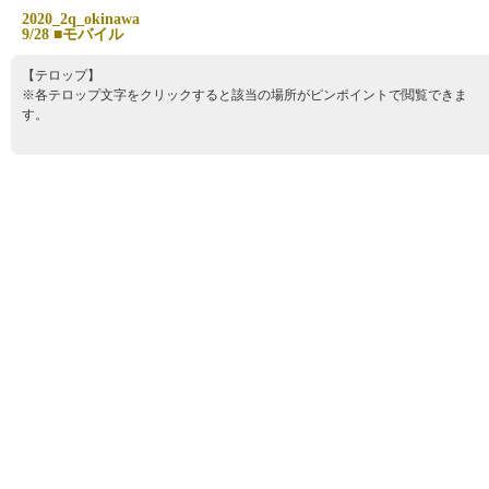
2
0
2
0
_
2
q
_
o
k
i
n
a
w
a
9
/
2
8
■
モ
バ
イ
ル
【テロップ】
※各テロップ文字をクリックすると該当の場所がピンポイントで閲覧できま
す。