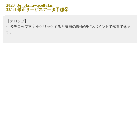
2
0
2
0
_
3
q
_
o
k
i
n
a
w
a
c
e
l
l
u
l
a
r
3
2
/
3
4
修
正
サ
ー
ビ
ス
デ
ー
タ
予
想
②
【テロップ】
※各テロップ文字をクリックすると該当の場所がピンポイントで閲覧できま
す。