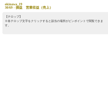
o
k
i
n
a
w
a
_
1
9
3
0
/
6
9
-
損
益
営
業
収
益
（
売
上
）
【テロップ】
※各テロップ文字をクリックすると該当の場所がピンポイントで閲覧できま
す。