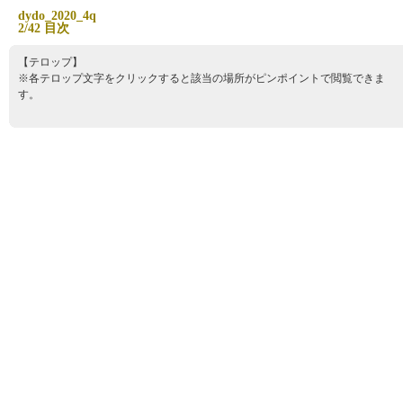
d
y
d
o
_
2
0
2
0
_
4
q
2
/
4
2
目
次
【テロップ】
※各テロップ文字をクリックすると該当の場所がピンポイントで閲覧できま
す。