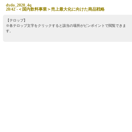
d
y
d
o
_
2
0
2
0
_
4
q
2
8
/
4
2
‐
＜
国
内
飲
料
事
業
＞
売
上
最
大
化
に
向
け
た
商
品
戦
略
【テロップ】
※各テロップ文字をクリックすると該当の場所がピンポイントで閲覧できま
す。